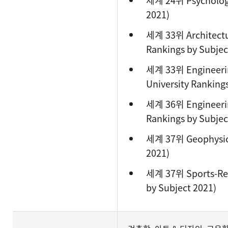
세계 24위 Psychology
2021)
세계 33위 Architectur
Rankings by Subjec
세계 33위 Engineering
University Ranking
세계 36위 Engineerin
Rankings by Subjec
세계 37위 Geophysics
2021)
세계 37위 Sports-Rel
by Subject 2021)