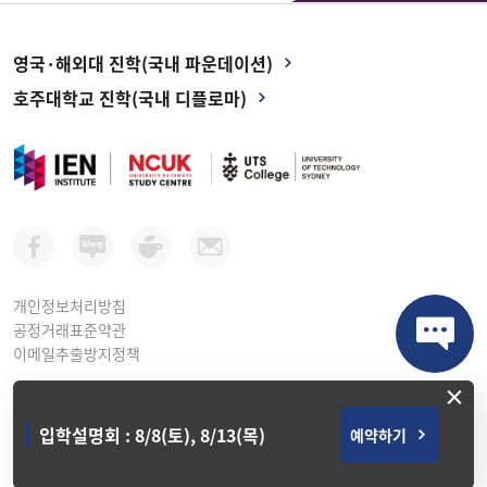
영국·해외대 진학(국내 파운데이션)
호주대학교 진학(국내 디플로마)
개인정보처리방침
공정거래표준약관
이메일추출방지정책
×
아이이엔인스티튜트 평생교육원ㅣ 사업자등록번호: 264-81-10998
서울시 강남구 테헤란로 416, 연봉빌딩 2층 (선릉역 1번 출구)
입학설명회 : 8/8(토), 8/13(목)
예약하기
T. (02) 3471-9911 ㅣ E. Info@ienkorea.com
Copyright © IEN Institute. All Rights Reserved.