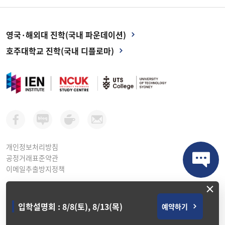
영국·해외대 진학(국내 파운데이션)
호주대학교 진학(국내 디플로마)
개인정보처리방침
공정거래표준약관
이메일추출방지정책
×
아이이엔인스티튜트 평생교육원ㅣ 사업자등록번호: 264-81-10998
서울시 강남구 테헤란로 416, 연봉빌딩 2층 (선릉역 1번 출구)
입학설명회 : 8/8(토), 8/13(목)
예약하기
T. (02) 3471-9911 ㅣ E. Info@ienkorea.com
Copyright © IEN Institute. All Rights Reserved.