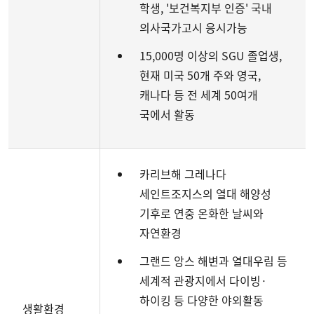
학생
, '
보건복지부 인증' 국내
의사국가고시 응시가능
15,000명 이상의 SGU 졸업생,
현재 미국 50개 주와 영국,
캐나다 등 전 세계 50여개
국에서 활동
카리브해 그레나다
세인트조지스의 열대 해양성
기후로 연중 온화한 날씨와
자연환경
그랜드 앙스 해변과 열대우림 등
세계적 관광지에서 다이빙·
하이킹 등 다양한 야외활동
생활환경