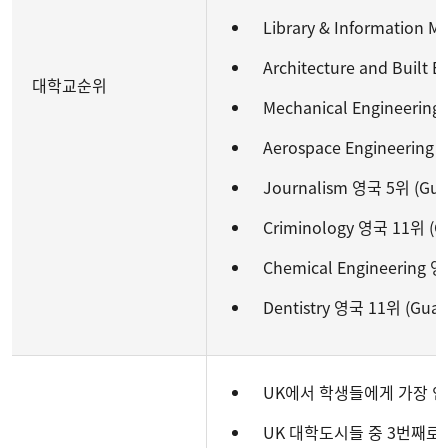
Library & Information 
Architecture and Built
대학교순위
Mechanical Engineering
Aerospace Engineering 
Journalism 영국 5위 (Gua
Criminology 영국 11위 (Gu
Chemical Engineering 영
Dentistry 영국 11위 (Guar
UK에서 학생들에게 가장 인
UK 대학도시들 중 3번째로