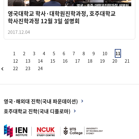
영국대학교 학사·대학원진학과정, 호주대학교
학사진학과정 12월 3일 설명회
2017.12.04
1
2
3
4
5
6
7
8
9
10
11
12
13
14
15
16
17
18
19
20
21
22
23
24
영국·해외대 진학(국내 파운데이션)
호주대학교 진학(국내 디플로마)